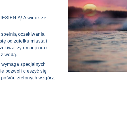
 JESIENIĄ! A widok ze
r spełnią oczekiwania
ę od zgiełku miasta i
szukiwaczy emocji oraz
 z wodą.
e wymaga specjalnych
e pozwoli cieszyć się
 pośród zielonych wzgórz.