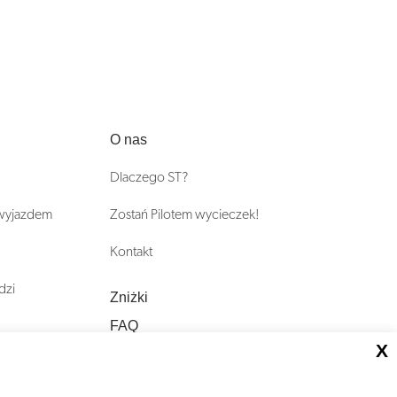
O nas
Dlaczego ST?
 wyjazdem
Zostań Pilotem wycieczek!
Kontakt
dzi
Zniżki
FAQ
X
ST INCENTIVE