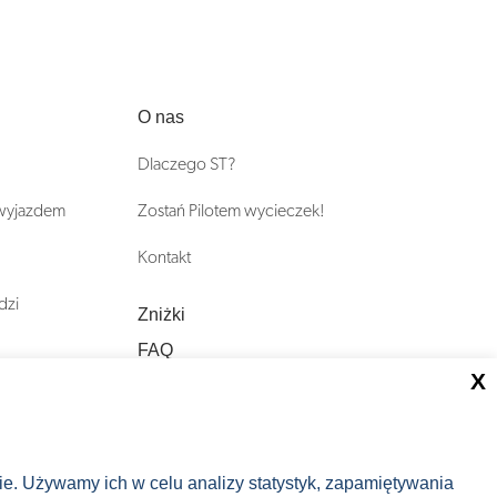
O nas
Dlaczego ST?
 wyjazdem
Zostań Pilotem wycieczek!
Kontakt
dzi
Zniżki
FAQ
X
ST INCENTIVE
nie. Używamy ich w celu analizy statystyk, zapamiętywania