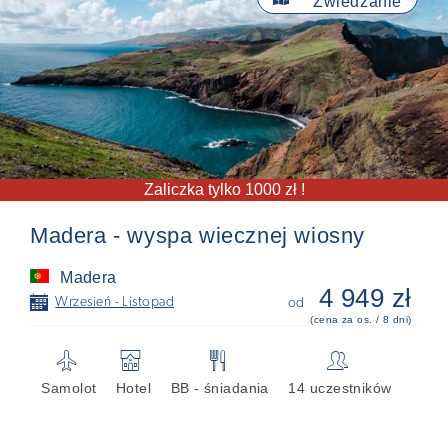
Zwiedzanie
Zaliczka tylko 1000 zł !
Madera - wyspa wiecznej wiosny
Madera
4 949 zł
📅
Wrzesień - Listopad
od
(cena za os. / 8 dni)
✈
🏨
🍴
👥
Samolot
Hotel
BB - śniadania
14 uczestników