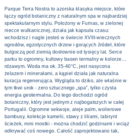
Parque Terra Nostra to azorska klasyka miejsce, które
łączy ogród botaniczny z naturalnym spa w najbardziej
spektakularnym stylu. Położony w Furnas, w zielonej
niecce wulkanicznej, działa jak kapsuła czasu:
wchodzisz i nagle jesteś w świecie XVIII-wiecznych
ogrodów, egzotycznych drzew i gorących źródeł, które
bulgoczą pod ziemią dosłownie od tysięcy lat. Serce
parku to ogromny, kultowy basen termalny w kolorze…
rdzawym. Woda ma ok. 35-40°C, jest nasycona
żelazem i minerałami, a kąpiel działa jak naturalna
kuracja regenerująca. Wygląda to dziko, ale właśnie w
tym tkwi urok - zero sztucznego „spa”, tylko czysta
energia geotermalna. Do tego dochodzi ogród
botaniczny, który jest jednym z najbogatszych w całej
Portugalii. Ogromne sekwoje, aleje palm, wolierowe
bambusy, kolekcje kamelii, stawy z liliami, labirynt
ścieżek, mini mostki - można chodzić godzinami i wciąż
odkrywać coś nowego. Całość zaprojektowano tak,