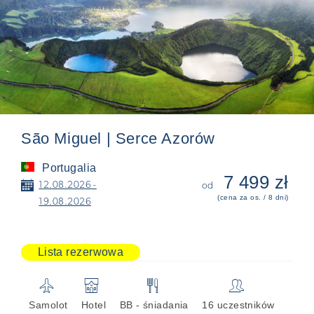
São Miguel | Serce Azorów
Portugalia
7 499 zł
📅
12.08.2026 -
od
(cena za os. / 8 dni)
19.08.2026
Lista rezerwowa
✈
🏨
🍴
👥
Samolot
Hotel
BB - śniadania
16 uczestników