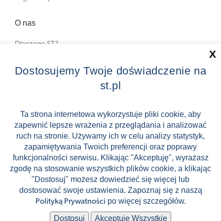
O nas
Dlaczego ST?
X
Zostań Pilotem wycieczek!
Dostosujemy Twoje doświadczenie na
st.pl
Kontakt
Zniżki
Ta strona internetowa wykorzystuje pliki cookie, aby
zapewnić lepsze wrażenia z przeglądania i analizować
FAQ
ruch na stronie. Używamy ich w celu analizy statystyk,
ST INCENTIVE
zapamiętywania Twoich preferencji oraz poprawy
funkcjonalności serwisu. Klikając "Akceptuję", wyrażasz
zgodę na stosowanie wszystkich plików cookie, a klikając
"Dostosuj" możesz dowiedzieć się więcej lub
dostosować swoje ustawienia. Zapoznaj się z naszą
Stock images by Depositphotos
po więcej szczegółów.
Polityką Prywatności
🛸
🛹
Dostosuj
Akceptuję Wszystkie