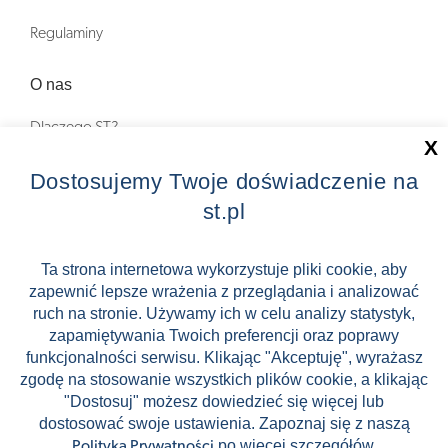
Regulaminy
O nas
Dlaczego ST?
X
Zostań Pilotem wycieczek!
Dostosujemy Twoje doświadczenie na
st.pl
Kontakt
Zniżki
Ta strona internetowa wykorzystuje pliki cookie, aby
zapewnić lepsze wrażenia z przeglądania i analizować
FAQ
ruch na stronie. Używamy ich w celu analizy statystyk,
ST INCENTIVE
zapamiętywania Twoich preferencji oraz poprawy
funkcjonalności serwisu. Klikając "Akceptuję", wyrażasz
zgodę na stosowanie wszystkich plików cookie, a klikając
"Dostosuj" możesz dowiedzieć się więcej lub
dostosować swoje ustawienia. Zapoznaj się z naszą
Stock images by Depositphotos
po więcej szczegółów.
Polityką Prywatności