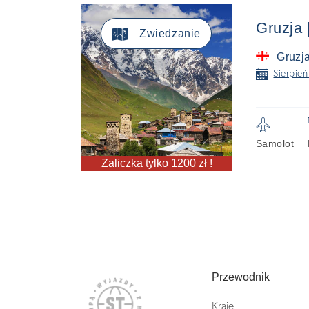
Gruzja 

Zwiedzanie
Gruzj
📅
Sierpień
✈
Samolot
Zaliczka tylko 1200 zł !
Przewodnik
Kraje