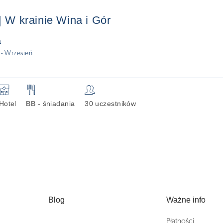
| W krainie Wina i Gór
a
 - Wrzesień
🏨
🍴
👥
Hotel
BB - śniadania
30 uczestników
Blog
Ważne info
Płatności