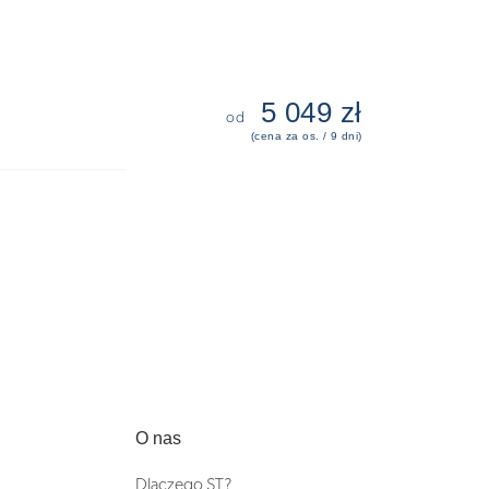
5 049 zł
od
(cena za os. / 9 dni)
O nas
Dlaczego ST?