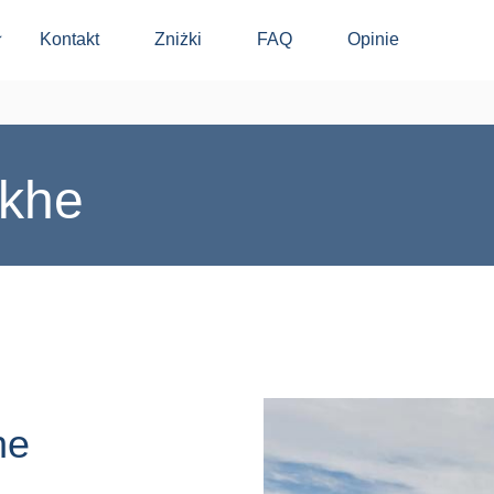
Kontakt
Zniżki
FAQ
Opinie
⬇
ikhe
he