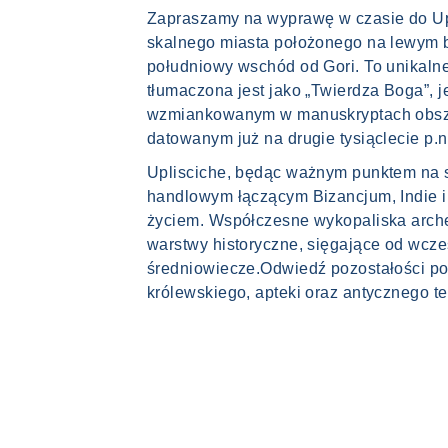
Zapraszamy na wyprawę w czasie do Up
skalnego miasta położonego na lewym b
południowy wschód od Gori. To unikaln
tłumaczona jest jako „Twierdza Boga”, 
wzmiankowanym w manuskryptach obsz
datowanym już na drugie tysiąclecie p.n.
Uplisciche, będąc ważnym punktem na 
handlowym łączącym Bizancjum, Indie i C
życiem. Współczesne wykopaliska arche
warstwy historyczne, sięgające od wcze
średniowiecze.Odwiedź pozostałości po
królewskiego, apteki oraz antycznego te