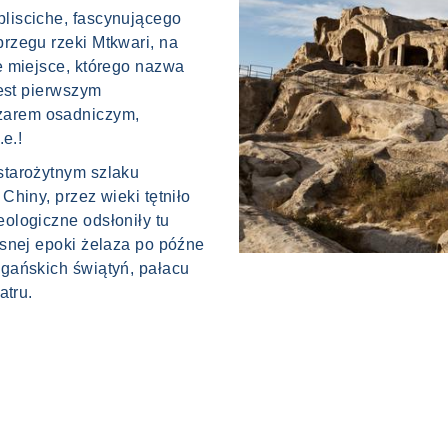
lisciche, fascynującego
rzegu rzeki Mtkwari, na
e miejsce, którego nazwa
jest pierwszym
arem osadniczym,
e.!
starożytnym szlaku
hiny, przez wieki tętniło
ologiczne odsłoniły tu
snej epoki żelaza po późne
gańskich świątyń, pałacu
atru.