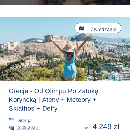

Zwiedzanie
Grecja - Od Olimpu Po Zatokę
Koryncką | Ateny + Meteory +
Skiathos + Delfy
Grecja
4 249 zł
📅
12.09.2026 -
od