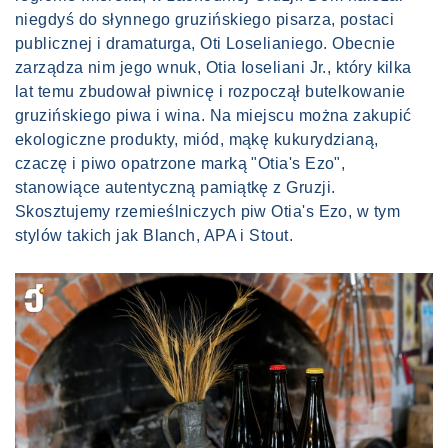
niegdyś do słynnego gruzińskiego pisarza, postaci
publicznej i dramaturga, Oti Loselianiego. Obecnie
zarządza nim jego wnuk, Otia Ioseliani Jr., który kilka
lat temu zbudował piwnicę i rozpoczął butelkowanie
gruzińskiego piwa i wina. Na miejscu można zakupić
ekologiczne produkty, miód, mąkę kukurydzianą,
czaczę i piwo opatrzone marką "Otia's Ezo",
stanowiące autentyczną pamiątkę z Gruzji.
Skosztujemy rzemieślniczych piw Otia's Ezo, w tym
stylów takich jak Blanch, APA i Stout.