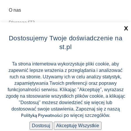
O nas
Dlaczego ST?
X
Zostań Pilotem wycieczek!
Dostosujemy Twoje doświadczenie na
st.pl
Kontakt
Zniżki
Ta strona internetowa wykorzystuje pliki cookie, aby
zapewnić lepsze wrażenia z przeglądania i analizować
FAQ
ruch na stronie. Używamy ich w celu analizy statystyk,
ST INCENTIVE
zapamiętywania Twoich preferencji oraz poprawy
funkcjonalności serwisu. Klikając "Akceptuję", wyrażasz
zgodę na stosowanie wszystkich plików cookie, a klikając
"Dostosuj" możesz dowiedzieć się więcej lub
dostosować swoje ustawienia. Zapoznaj się z naszą
Stock images by Depositphotos
po więcej szczegółów.
Polityką Prywatności
🛸
🛹
Dostosuj
Akceptuję Wszystkie