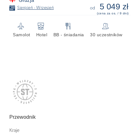
Gruzja
5 049 zł
📅
Sierpień - Wrzesień
od
(cena za os. / 9 dni)
✈
🏨
🍴
👥
Samolot
Hotel
BB - śniadania
30 uczestników
Przewodnik
Kraje