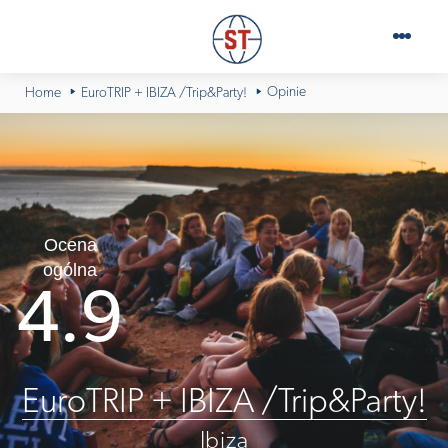
Opinie
Home
EuroTRIP + IBIZA /Trip&Party!
Ocena
ogólna
4.9
EuroTRIP + IBIZA /Trip&Party!
Ibiza