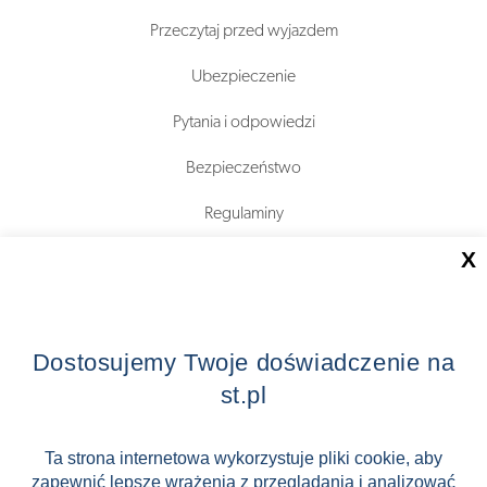
Przeczytaj przed wyjazdem
Ubezpieczenie
Pytania i odpowiedzi
Bezpieczeństwo
Regulaminy
X
O nas
Dlaczego ST?
Dostosujemy Twoje doświadczenie na
Zostań Pilotem wycieczek!
st.pl
Kontakt
Ta strona internetowa wykorzystuje pliki cookie, aby
Zniżki
zapewnić lepsze wrażenia z przeglądania i analizować