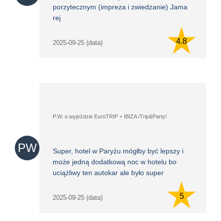
porzytecznym (impreza i zwiedzanie) Jama
rej
4.8
2025-09-25 (data)
P.W. o wyjeździe EuroTRIP + IBIZA /Trip&Party!
PW
Super, hotel w Paryżu mógłby być lepszy i
może jedną dodatkową noc w hotelu bo
uciążliwy ten autokar ale było super
5
2025-09-25 (data)