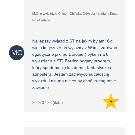
M.C. o wyjeździe Chiny - Chińska Odyseja - śladami Kung
Fu i Avatara
Najlepszy wyjazd z ST na jakim byłam! Od
wielu lat jeżdżę na wyjazdy z Wami, zarówno
MC
egzotyczne jaki po Europie ( byłam na 8
wyjazdach z ST) Bardzo bogaty program,
który spodoba się każdemu, fantastyczna
atmosfera. Jestem zachwycona całością
wyjazdu i nie ma nic co by choć trochę mnie
zawiodło
5
2025-07-26 (data)