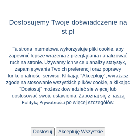
Dlaczego ST?
Dostosujemy Twoje doświadczenie na
Zostań Pilotem wycieczek!
st.pl
Kontakt
Ta strona internetowa wykorzystuje pliki cookie, aby
Zniżki
zapewnić lepsze wrażenia z przeglądania i analizować
FAQ
ruch na stronie. Używamy ich w celu analizy statystyk,
zapamiętywania Twoich preferencji oraz poprawy
ST INCENTIVE
funkcjonalności serwisu. Klikając "Akceptuję", wyrażasz
zgodę na stosowanie wszystkich plików cookie, a klikając
"Dostosuj" możesz dowiedzieć się więcej lub
dostosować swoje ustawienia. Zapoznaj się z naszą
Stock images by Depositphotos
po więcej szczegółów.
Polityką Prywatności
🛸
🛹
Dostosuj
Akceptuję Wszystkie