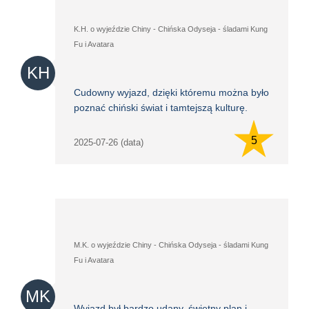
K.H. o wyjeździe Chiny - Chińska Odyseja - śladami Kung
Fu i Avatara
KH
Cudowny wyjazd, dzięki któremu można było
poznać chiński świat i tamtejszą kulturę.
5
2025-07-26 (data)
M.K. o wyjeździe Chiny - Chińska Odyseja - śladami Kung
Fu i Avatara
MK
Wyjazd był bardzo udany, świetny plan i