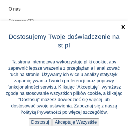
O nas
Dlaczego ST?
X
Zostań Pilotem wycieczek!
Dostosujemy Twoje doświadczenie na
st.pl
Kontakt
Zniżki
Ta strona internetowa wykorzystuje pliki cookie, aby
zapewnić lepsze wrażenia z przeglądania i analizować
FAQ
ruch na stronie. Używamy ich w celu analizy statystyk,
ST INCENTIVE
zapamiętywania Twoich preferencji oraz poprawy
funkcjonalności serwisu. Klikając "Akceptuję", wyrażasz
zgodę na stosowanie wszystkich plików cookie, a klikając
"Dostosuj" możesz dowiedzieć się więcej lub
dostosować swoje ustawienia. Zapoznaj się z naszą
Stock images by Depositphotos
po więcej szczegółów.
Polityką Prywatności
🛸
🛹
Dostosuj
Akceptuję Wszystkie