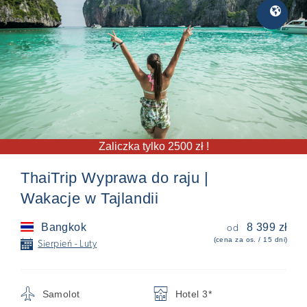
Egzotyka
🌎
Zaliczka tylko 2500 zł !
ThaiTrip Wyprawa do raju |
Wakacje w Tajlandii
Bangkok
8 399 zł
od
(cena za os. / 15 dni)
📅
Sierpień - Luty
✈
🏨
Samolot
Hotel 3*