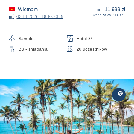
Wietnam
11 999 zł
od
(cena za os. / 16 dni)
📅
03.10.2026 - 18.10.2026
✈
🏨
Samolot
Hotel 3*
🍴
👥
BB - śniadania
20 uczestników
Egzotyka
🌎