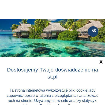
Egzotyka
🌎
X
Dostosujemy Twoje doświadczenie na
st.pl
Zaliczka tylko 3500 zł !
3 Wyspy | Bali + Gili + Nusa
Ta strona internetowa wykorzystuje pliki cookie, aby
Penida | Rajska część Indonezji
zapewnić lepsze wrażenia z przeglądania i analizować
ruch na stronie. Używamy ich w celu analizy statystyk,
Balii
10 599 zł
od