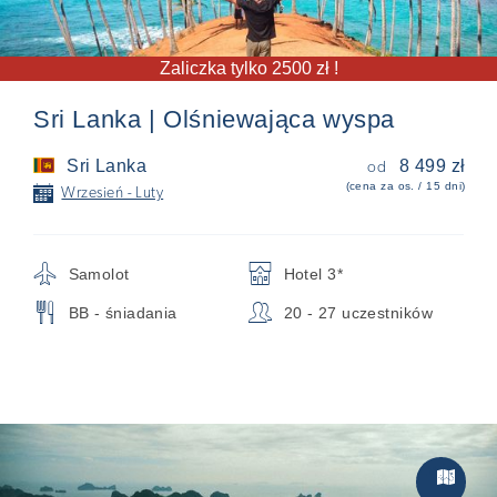
Zaliczka tylko 2500 zł !
Sri Lanka | Olśniewająca wyspa
Sri Lanka
8 499 zł
od
(cena za os. / 15 dni)
📅
Wrzesień - Luty
✈
🏨
Samolot
Hotel 3*
🍴
👥
BB - śniadania
20 - 27 uczestników
Zwiedzan
