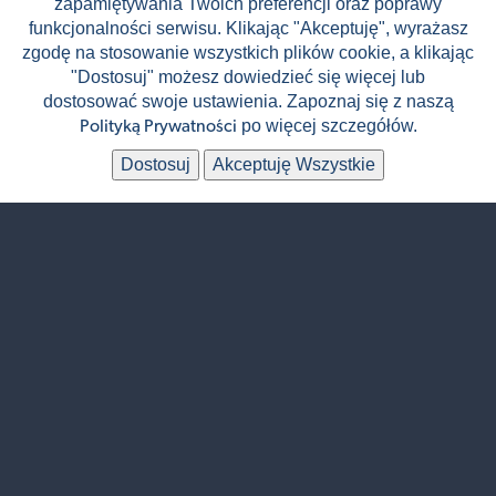
zapamiętywania Twoich preferencji oraz poprawy
(cena za os. / 15 dni)
📅
Wrzesień - Listopad
funkcjonalności serwisu. Klikając "Akceptuję", wyrażasz
zgodę na stosowanie wszystkich plików cookie, a klikając
"Dostosuj" możesz dowiedzieć się więcej lub
dostosować swoje ustawienia. Zapoznaj się z naszą
✈
🏨
Samolot
Hotel
po więcej szczegółów.
Polityką Prywatności
🍴
👥
BB - śniadania
20 uczestników
Dostosuj
Akceptuję Wszystkie
Egzotyka
🌎