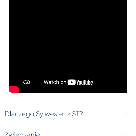
Dlaczego Sylwester z ST?
⬇
Zwiedzanie
⬇