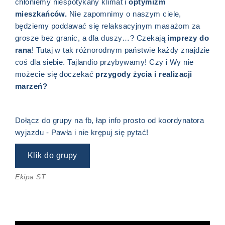
chłoniemy niespotykany klimat i
optymizm
mieszkańców.
Nie zapomnimy o naszym ciele,
będziemy poddawać się relaksacyjnym masażom za
grosze bez granic, a dla duszy…? Czekają
imprezy do
rana
! Tutaj w tak różnorodnym państwie każdy znajdzie
coś dla siebie. Tajlandio przybywamy! Czy i Wy nie
możecie się doczekać
przygody życia i
realizacji
marzeń?
Dołącz do grupy na fb, łap info prosto od koordynatora
wyjazdu - Pawła i nie krępuj się pytać!
Klik do grupy
Ekipa ST