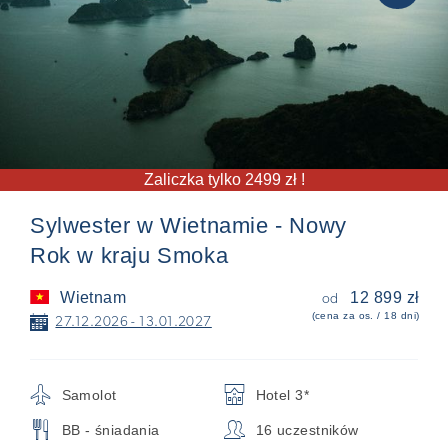
Zaliczka tylko 2499 zł !
Sylwester w Wietnamie - Nowy
Rok w kraju Smoka
Wietnam
12 899 zł
od
(cena za os. / 18 dni)
📅
27.12.2026 - 13.01.2027
✈
🏨
Samolot
Hotel 3*
🍴
👥
BB - śniadania
16 uczestników