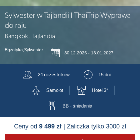
Sylwester w Tajlandii I ThaiTrip Wyprawa
do raju
Bangkok, Tajlandia
Egzotyka
,
Sylwester
📅
30.12.2026 - 13.01.2027
👥
⏲
24 uczestników
15 dni
✈
🏨
Samolot
Hotel 3*
🍴
BB - śniadania
Ceny od
9 499 zł
| Zaliczka tylko 3000 zł