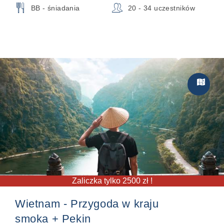
🍴
👥
BB - śniadania
20 - 34 uczestników
Zwiedzan

Zaliczka tylko 2500 zł !
Wietnam - Przygoda w kraju
smoka + Pekin